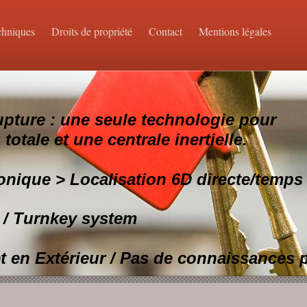
chniques
Droits de propriété
Contact
Mentions légales
upture : une seule technologie pour
totale et une centrale inertielle.
onique > Localisation 6D directe/temps 
 / Turnkey system
et en Extérieur / Pas de connaissances 
 autonome, brevetée, simple et précise