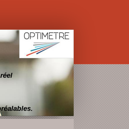
réel
préalables.
 en 6 dimensions